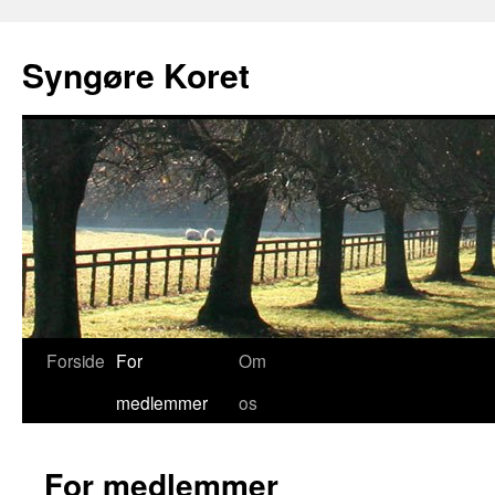
Syngøre Koret
Forside
For
Om
medlemmer
os
For medlemmer