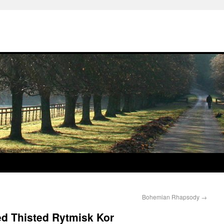
Bohemian Rhapsody
→
d Thisted Rytmisk Kor