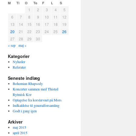
M
Ti
O
To
F
L
S
1
2
3
4
5
6
7
8
9
10
11
12
13
14
15
16
17
18
19
20
21
22
23
24
25
26
27
28
29
30
« sep
maj »
Kategorier
Nyheder
Referater
Seneste indlæg
Bohemian Rhapsody
Koncerter sammen med Thisted
Rytmisk Kor
Optagelse fra korstævnet på Mors
Indkaldelse til generalforsamling
Godt i gang igen
Arkiver
maj 2015
april 2015