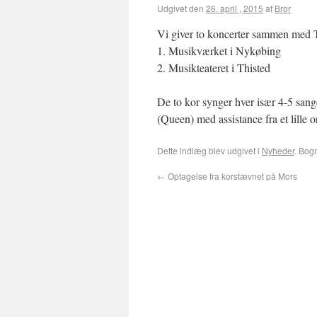
Udgivet den
26. april , 2015
af
Bror
Vi giver to koncerter sammen med 
1. Musikværket i Nykøbi
2. Musikteateret i This
De to kor synger hver især 4-5 sa
(Queen) med assistance fra et lille o
Dette indlæg blev udgivet i
Nyheder
. Bo
←
Optagelse fra korstævnet på Mors