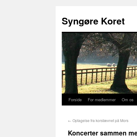
Syngøre Koret
Forside
For medlemmer
Om os
←
Optagelse fra korstævnet på Mors
Koncerter sammen me