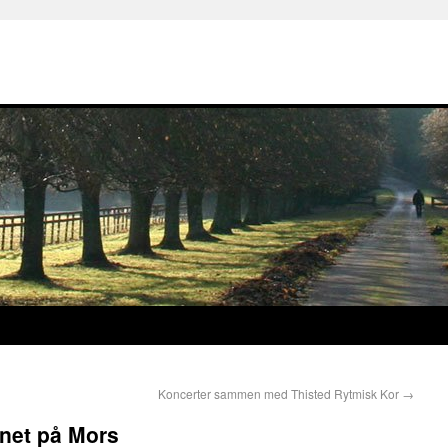
Koncerter sammen med Thisted Rytmisk Kor
→
vnet på Mors