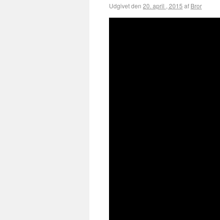
Udgivet den
20. april , 2015
af
Bror