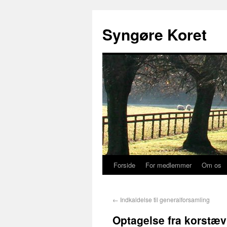
Syngøre Koret
Forside
For medlemmer
Om os
←
Indkaldelse til generalforsamling
Optagelse fra korstæ