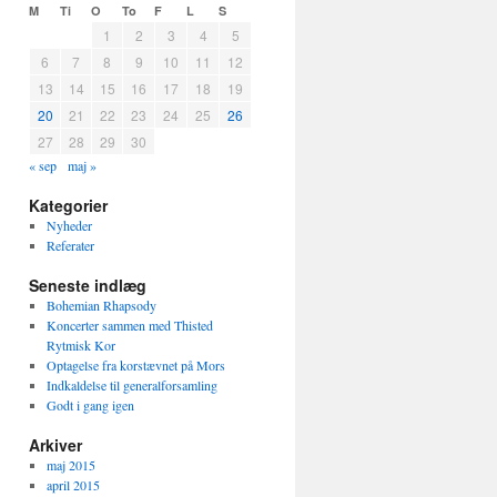
M
Ti
O
To
F
L
S
1
2
3
4
5
6
7
8
9
10
11
12
13
14
15
16
17
18
19
20
21
22
23
24
25
26
27
28
29
30
« sep
maj »
Kategorier
Nyheder
Referater
Seneste indlæg
Bohemian Rhapsody
Koncerter sammen med Thisted
Rytmisk Kor
Optagelse fra korstævnet på Mors
Indkaldelse til generalforsamling
Godt i gang igen
Arkiver
maj 2015
april 2015