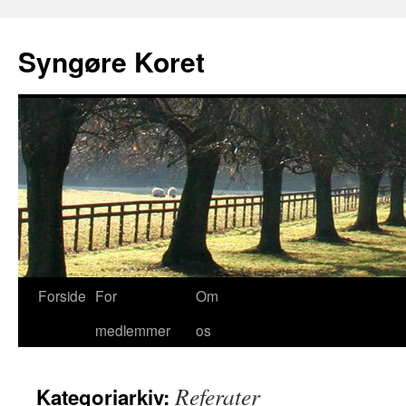
Syngøre Koret
Forside
For
Om
medlemmer
os
Referater
Kategoriarkiv: