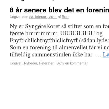
8 år senere blev det en foreni
Udgivet den
23. februar , 2011
af
Bror
Ny er SyngøreKoret så stiftet som en for
første brrrrrrrrrrrr, UiUiUiUiUiU og
Fnyftichlichfnyfthiclicfnyff (sådan lyde
Som en forening til almenvellet får vi n
tilfældig sammenstimlen ikke har. …
Læ
Udgivet i
Nyheder
,
Referater
|
Skriv en kommentar